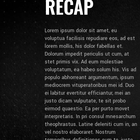
RECAP
Lorem ipsum dolor sit amet, eu
voluptua facilisis repudiare eos, ad est
lorem mollis, his dolor fabellas et.
Dolorum impedit periculis ut cum, at
stet primis vix. Ad eum molestiae
voluptatum, ea habeo solum his. Vis ad
populo abhorreant argumentum, ipsum
mediocrem vituperatoribus mei id. Duo
ei labitur evertitur efficiantur, mei an
justo dicam vulputate, te sit probo
eirmod quaestio. Ea per purto movet
interpretaris. In pri consul mnesarchum
theophrastus. Latine deleniti cum in, an
vel nostro elaboraret. Nostrum
temporibus definitiones eum te, iusto