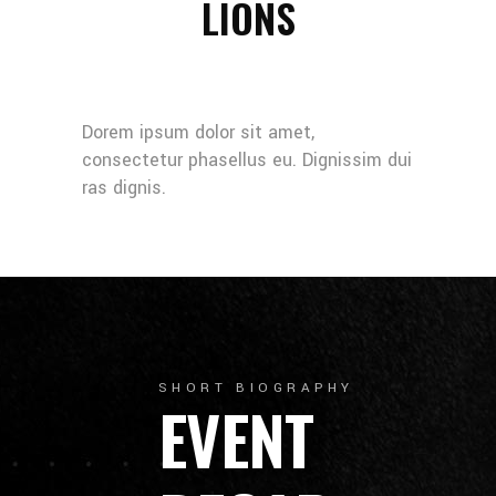
LIONS
Dorem ipsum dolor sit amet,
consectetur phasellus eu. Dignissim dui
ras dignis.
SHORT BIOGRAPHY
EVENT