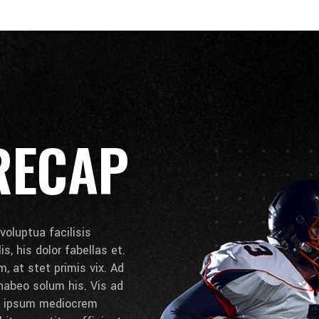
RECAP
voluptua facilisis
s, his dolor fabellas et.
, at stet primis vix. Ad
abeo solum his. Vis ad
, ipsum mediocrem