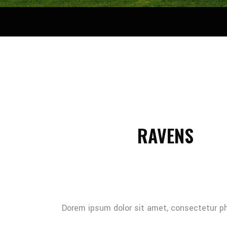
RAVENS
Dorem ipsum dolor sit amet, consectetur pha