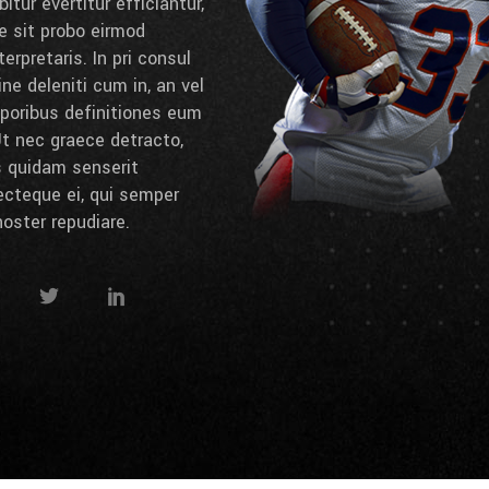
itur evertitur efficiantur,
e sit probo eirmod
erpretaris. In pri consul
e deleniti cum in, an vel
poribus definitiones eum
 Ut nec graece detracto,
s quidam senserit
ecteque ei, qui semper
noster repudiare.