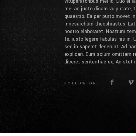
vituperatoribus mei id. Duo ei lab
mei an justo dicam vulputate, t
quaestio. Ea per purto movet int
mnesarchum theophrastus. Latin
nostro elaboraret. Nostrum tem
te, iusto legere fabulas his in.
sed in saperet deserunt. Ad ha
explicari. Eum solum omittam r
diceret sententiae ex. An stet 
FOLLOW ON: